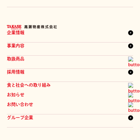
企業情報
企業理念
事業内容
代表メッセージ
会社概要
一覧を見る
取扱商品
拠点一覧
商品
髙瀬物産のあゆみ
採用情報
物流システム
提案会
一覧を見る
食と社会への取り組み
品質管理
新卒採用
お知らせ
中途採用
お問い合わせ
パート採用
髙瀬物産の人
グループ企業
ジーマ・髙瀬物産 株式会社
株式会社 旬華