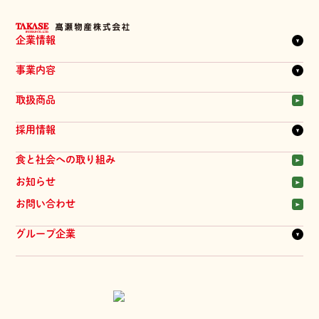
企業情報
企業理念
事業内容
代表メッセージ
会社概要
一覧を見る
取扱商品
拠点一覧
商品
髙瀬物産のあゆみ
採用情報
物流システム
提案会
一覧を見る
食と社会への取り組み
品質管理
新卒採用
お知らせ
中途採用
お問い合わせ
パート採用
髙瀬物産の人
グループ企業
ジーマ・髙瀬物産 株式会社
株式会社 旬華
株式会社 興醸社