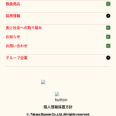
一覧を見る
会社概要
取扱商品
拠点一覧
商品
髙瀬物産のあゆみ
採用情報
物流システム
提案会
一覧を見る
食と社会への取り組み
品質管理
新卒採用
お知らせ
中途採用
お問い合わせ
パート採用
髙瀬物産の人
グループ企業
ジーマ・髙瀬物産 株式会社
株式会社 旬華
株式会社 興醸社
個人情報保護方針
©. Takase Bussan Co.,Ltd. All rights reserved.