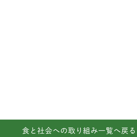
量
0
減
食と社会への取り組み一覧へ戻る