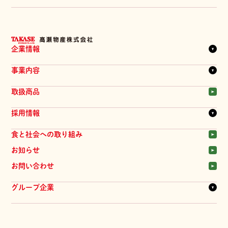
企業情報
企業理念
事業内容
代表メッセージ
会社概要
一覧を見る
取扱商品
拠点一覧
商品
髙瀬物産のあゆみ
採用情報
物流システム
提案会
一覧を見る
食と社会への取り組み
品質管理
新卒採用
お知らせ
中途採用
お問い合わせ
パート採用
髙瀬物産の人
グループ企業
ジーマ・髙瀬物産 株式会社
株式会社 旬華