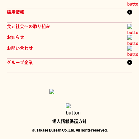
拠点一覧
商品
髙瀬物産のあゆみ
採用情報
物流システム
提案会
一覧を見る
食と社会への取り組み
品質管理
新卒採用
お知らせ
中途採用
お問い合わせ
パート採用
髙瀬物産の人
グループ企業
ジーマ・髙瀬物産 株式会社
株式会社 旬華
株式会社 興醸社
個人情報保護方針
©. Takase Bussan Co.,Ltd. All rights reserved.