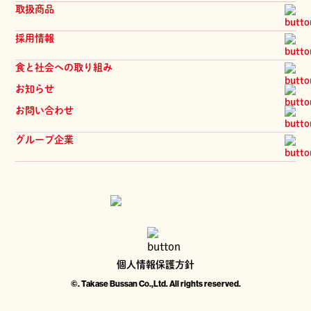
会社概要
一覧を見る
取扱商品
拠点一覧
商品
髙瀬物産のあゆみ
採用情報
物流システム
提案会
一覧を見る
食と社会への取り組み
品質管理
新卒採用
お知らせ
中途採用
お問い合わせ
パート採用
髙瀬物産の人
グループ企業
ジーマ・髙瀬物産 株式会社
株式会社 旬華
株式会社 興醸社
個人情報保護方針
©. Takase Bussan Co.,Ltd. All rights reserved.